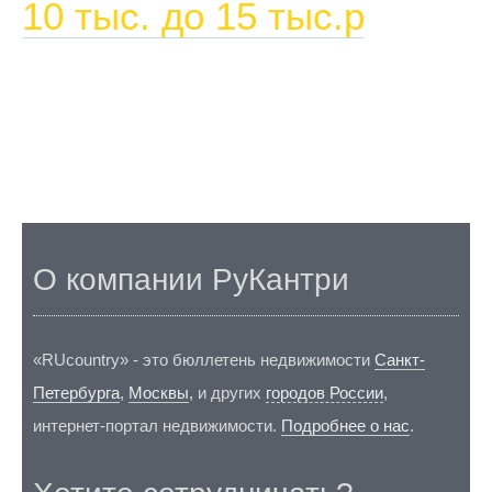
10 тыс. до 15 тыс.р
О компании РуКантри
«RUcountry» - это бюллетень недвижимости
Санкт-
Петербурга
,
Москвы
, и других
городов России
,
интернет-портал недвижимости.
Подробнее о нас
.