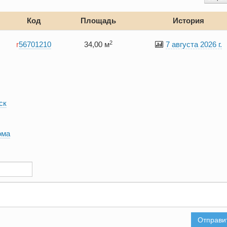
Код
Площадь
История
2
r
56701210
34,00 м
7 августа 2026 г.
ск
ома
Отправи