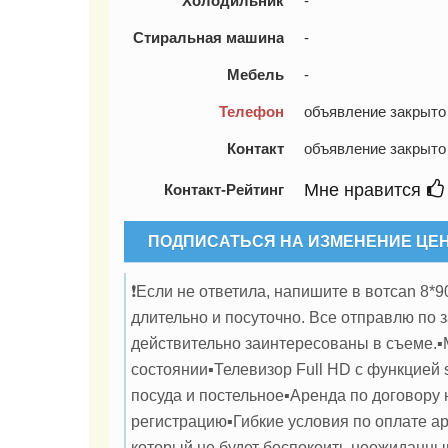
Холодильник
-
Стиральная машина
-
Мебель
-
Телефон
объявление закрыто
Контакт
объявление закрыто
Мне нравится
Контакт-Рейтинг
ПОДПИСАТЬСЯ НА ИЗМЕНЕНИЕ ЦЕ
❗️Если не ответила, напишите в вoтcan 8*
длительно и посуточно. Все отправлю по з
действительно заинтересованы в съеме.▪️
состоянии▪️Телевизор Full HD с функцией 
посуда и постельное▪️Аренда по договор
регистрацию▪️Гибкие условия по оплате 
который не будет беспокоить неожиданн