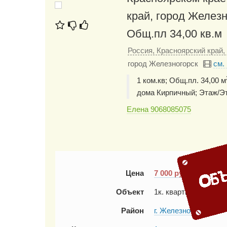
край, город Железно
Общ.пл 34,00 кв.м
Россия, Красноярский край, 
город Железногорск
см.
1 ком.кв; Общ.пл. 34,00 м
дома Кирпичный; Этаж/Эт
Елена 9068085075
Цена
7 000
руб
(
в месяц
Объект
1к. квартира
Район
г. Железногорск