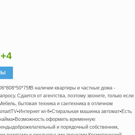
+4
НЫ
906*808*50*75❗️В наличии квартиры и частные дома -
апросу. Сдается от агентства, поэтому звоните, только если
Мебель, бытовая техника и сантехника в отличном
smartTV▪️Интернет wi-fi▪️Стиральная машинка автомат▪️Есть
у найма▪️Возможность оформить временную
арендыдоброжелательный и порядочный собственник,
ыми визитами и ежедневными звонками Косметический