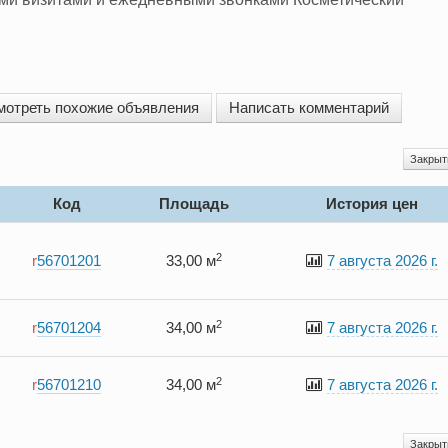
мотреть похожие объявления
Написать комментарий
Закры
Код
Площадь
История цен
2
r
56701201
33,00 м
7 августа 2026 г.
2
r
56701204
34,00 м
7 августа 2026 г.
2
r
56701210
34,00 м
7 августа 2026 г.
Закры