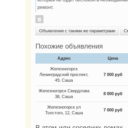
ремонт.
Объявления с такими же параметрами
С
Похожие объявления
Адрес
Цена
Железногорск
Ленинградский проспект,
7 000
руб
49, Саша
Железногорск Свердлова
8 000
руб
38, Саша
Железногорск ул
7 000
руб
Толстого, 12, Саша
В этом или соседних домах