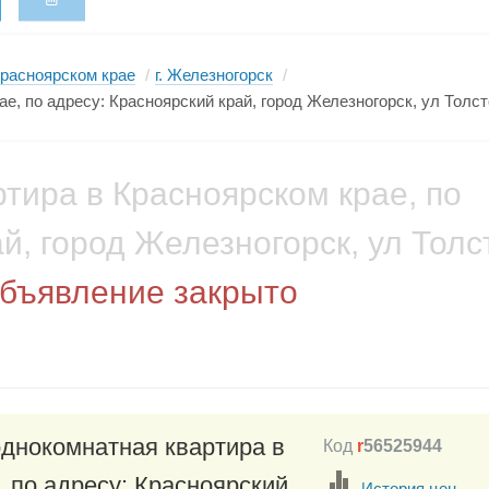
Красноярском крае
/
г. Железногорск
/
е, по адресу: Красноярский край, город Железногорск, ул Толсто
ртира в Красноярском крае, по
й, город Железногорск, ул Толс
бъявление закрыто
однокомнатная квартира в
Код
r
56525944
, по адресу: Красноярский
История цен