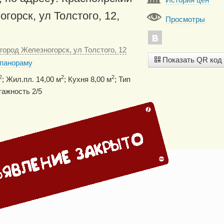
горск, ул Толстого, 12,
Просмотры
город Железногорск, ул Толстого, 12
Показать QR код
 панораму
2
2
2
; Жил.пл. 14,00 м
; Кухня 8,00 м
; Тип
ажность 2/5
)