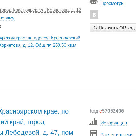
Просмотры
город Красноярск, ул. Корнетова, д. 12
анораму
2
Показать QR код
ярском крае, по адресу: Красноярский
Корнетова, д. 12, Общ.пл 259,50 кв.м
Красноярском крае, по
Код
c
57052496
ий край, город
История цен
ы Лебедевой, д. 47, пом
Расчет ипотеки