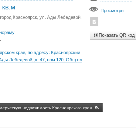
 кв.м
Просмотры
 город Красноярск, ул. Ады Лебедевой,
анораму
Показать QR код
2
ярском крае, по адресу: Красноярский
 Ады Лебедевой, д. 47, пом 120, Общ.пл
мерческую недвижимость Красноярского края