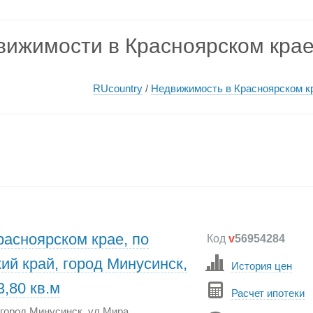
вижимости в Красноярском кра
RUcountry
/
Недвижимость в Красноярском к
расноярском крае, по
Код
v
56954284
ий край, город Минусинск,
История цен
,80 кв.м
Расчет ипотеки
 город Минусинск, ул Мира