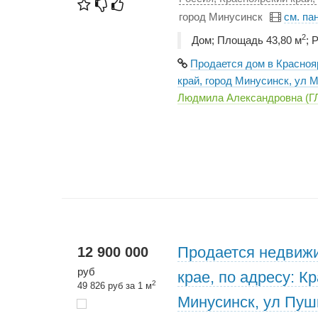
город Минусинск
см. па
2
Дом; Площадь 43,80 м
; 
Продается дом в Красноя
край, город Минусинск, ул М
Людмила Александровна (
Продается недвижи
12 900 000
руб
крае, по адресу: К
2
49 826 руб за 1 м
Минусинск, ул Пуш