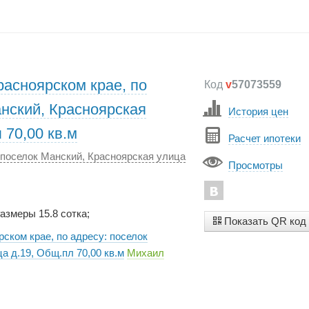
расноярском крае, по
Код
v
57073559
анский, Красноярская
История цен
 70,00 кв.м
Расчет ипотеки
 поселок Манский, Красноярская улица
Просмотры
Размеры 15.8 сотка;
Показать QR код
ском крае, по адресу: поселок
а д.19, Общ.пл 70,00 кв.м
Михаил