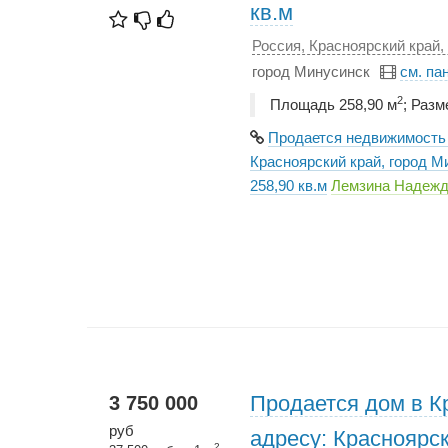
кв.м
Россия, Красноярский край,
город Минусинск
см. па
2
Площадь 258,90 м
; Разм
Продается недвижимость 
Красноярский край, город М
258,90 кв.м
Лемзина Надежд
Продается дом в К
3 750 000
руб
адресу: Красноярск
2