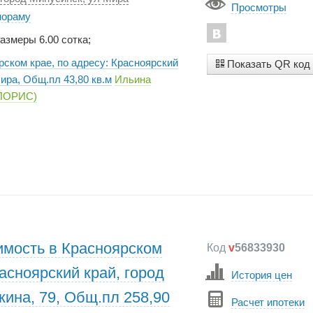
Просмотры
нораму
Размеры 6.00 сотка;
рском крае, по адресу: Красноярский
Показать QR код
ира, Общ.пл 43,80 кв.м
Ильина
ГЛОРИС)
мость в Красноярском
Код
v
56833930
расноярский край, город
История цен
кина, 79, Общ.пл 258,90
Расчет ипотеки