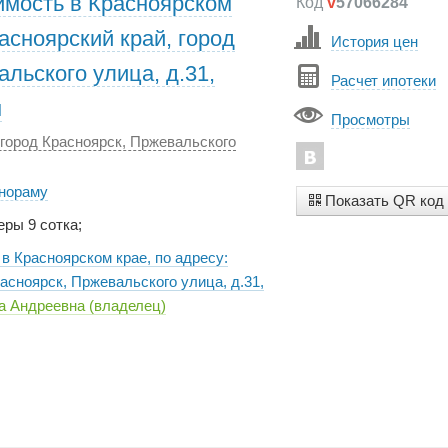
мость в Красноярском
Код
v
57066284
расноярский край, город
История цен
льского улица, д.31,
Расчет ипотеки
м
Просмотры
 город Красноярск, Пржевальского
анораму
Показать QR код
еры 9 сотка;
в Красноярском крае, по адресу:
расноярск, Пржевальского улица, д.31,
а Андреевна (владелец)