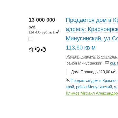
Продается дом в К
13 000 000
руб
адресу: Красноярск
2
114 436 руб за 1 м
Минусинский, ул С
113,60 кв.м
Россия, Красноярский край,
район Минусинский
см.
2
Дом; Площадь 113,60 м
;
Продается дом в Красноя
край, район Минусинский, ул
Климов Михаил Александро