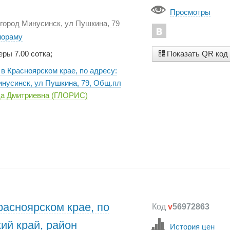
Просмотры
 город Минусинск, ул Пушкина, 79
нораму
Показать QR код
еры 7.00 сотка;
в Красноярском крае, по адресу:
инусинск, ул Пушкина, 79, Общ.пл
а Дмитриевна (ГЛОРИС)
расноярском крае, по
Код
v
56972863
ий край, район
История цен