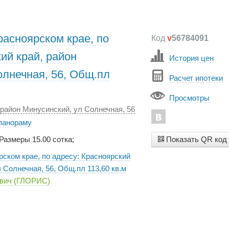
расноярском крае, по
Код
v
56784091
ий край, район
История цен
олнечная, 56, Общ.пл
Расчет ипотеки
Просмотры
 район Минусинский, ул Солнечная, 56
 панораму
Показать QR код
 Размеры 15.00 сотка;
рском крае, по адресу: Красноярский
 Солнечная, 56, Общ.пл 113,60 кв.м
вич (ГЛОРИС)