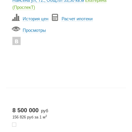
Нансена ул, 72., Общ.пл 53,50 кв.м
Екатерина
(ПроспекТ)
История цен
Расчет ипотеки
Просмотры
8 500 000
руб
2
156 826 руб за 1 м