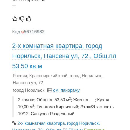
Код
s
56716982
2-х комнатная квартира, город
Норильск, Нансена ул, 72., Общ.пл
53,50 кв.м
Россия, Красноярский край, город Норильск,
Нансена ул, 72
город Норильск
см. панораму
2
2 ком.кв; Общ.пл. 53,50 м
; Жил.пл. —; Кухня
2
10,00 м
; Тип дома Кирпичный; Этаж/Этажность
10/12; Сан.узел Раздельный
2-х комнатная квартира, город Норильск,