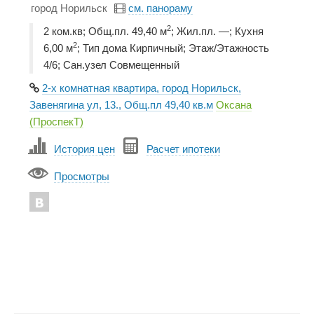
город Норильск
см. панораму
2
2 ком.кв; Общ.пл. 49,40 м
; Жил.пл. —; Кухня
2
6,00 м
; Тип дома Кирпичный; Этаж/Этажность
4/6; Сан.узел Совмещенный
2-х комнатная квартира, город Норильск,
Завенягина ул, 13., Общ.пл 49,40 кв.м
Оксана
(ПроспекТ)
История цен
Расчет ипотеки
Просмотры