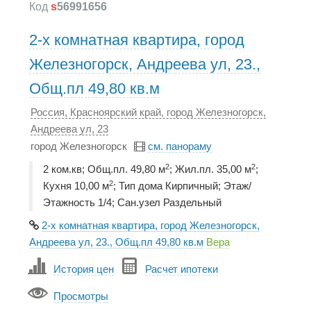
Код
s
56991656
2-х комнатная квартира, город
Железногорск, Андреева ул, 23.,
Общ.пл 49,80 кв.м
Россия, Красноярский край, город Железногорск,
Андреева ул, 23
город Железногорск
см. панораму
2
2
2 ком.кв; Общ.пл. 49,80 м
; Жил.пл. 35,00 м
;
2
Кухня 10,00 м
; Тип дома Кирпичный; Этаж/
Этажность 1/4; Сан.узел Раздельный
2-х комнатная квартира, город Железногорск,
Андреева ул, 23., Общ.пл 49,80 кв.м
Вера
История цен
Расчет ипотеки
Просмотры