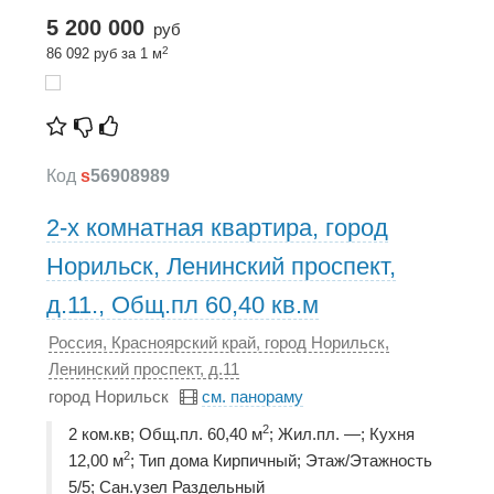
5 200 000
руб
2
86 092 руб за 1 м
Код
s
56908989
2-х комнатная квартира, город
Норильск, Ленинский проспект,
д.11., Общ.пл 60,40 кв.м
Россия, Красноярский край, город Норильск,
Ленинский проспект, д.11
город Норильск
см. панораму
2
2 ком.кв; Общ.пл. 60,40 м
; Жил.пл. —; Кухня
2
12,00 м
; Тип дома Кирпичный; Этаж/Этажность
5/5; Сан.узел Раздельный