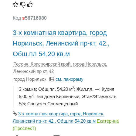
Код
s
56716980
3-х комнатная квартира, город
Норильск, Ленинский пр-кт, 42.,
Общ.пл 54,20 кв.м
Россия, Красноярский край, город Норильск,
Ленинский пр кт, 42
город Норильск
см. панораму
2
3 ком.кв; Общ.пл. 54,20 м
; Жил.пл. —; Кухня
2
8,00 м
; Тип дома Кирпичный; Этаж/Этажность
5/5; Сан.узел Совмещенный
3-х комнатная квартира, город Норильск,
Ленинский пр-кт, 42., Общ.пл 54,20 кв.м
Екатерина
(ПроспекТ)