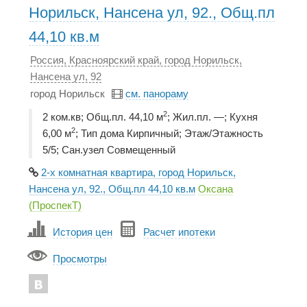
Норильск, Нансена ул, 92., Общ.пл
44,10 кв.м
Россия, Красноярский край, город Норильск,
Нансена ул, 92
город Норильск
см. панораму
2
2 ком.кв; Общ.пл. 44,10 м
; Жил.пл. —; Кухня
2
6,00 м
; Тип дома Кирпичный; Этаж/Этажность
5/5; Сан.узел Совмещенный
2-х комнатная квартира, город Норильск,
Нансена ул, 92., Общ.пл 44,10 кв.м
Оксана
(ПроспекТ)
История цен
Расчет ипотеки
Просмотры